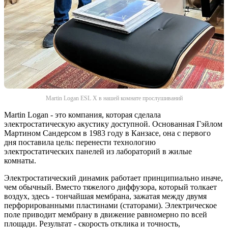
Martin Logan ESL X в нашей комнате прослушиваний
Martin Logan - это компания, которая сделала
электростатическую акустику доступной. Основанная Гэйлом
Мартином Сандерсом в 1983 году в Канзасе, она с первого
дня поставила цель: перенести технологию
электростатических панелей из лабораторий в жилые
комнаты.
Электростатический динамик работает принципиально иначе,
чем обычный. Вместо тяжелого диффузора, который толкает
воздух, здесь - тончайшая мембрана, зажатая между двумя
перфорированными пластинами (статорами). Электрическое
поле приводит мембрану в движение равномерно по всей
площади. Результат - скорость отклика и точность,