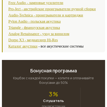
Fezz Audio - ламповые усилители
Pro-Ject - австрийские проигрыватели ручной сборки
Audio-Technica - проигрыватели и картриджи
Pylon Audio - польская акустика
Triangle - французская акустика
Analog Renaissance - уход за винилом
Dorpo X3 - медиаплеер Hi-Res
Каталог акустики
- все акустические системы
Бонусная программа
Кэшбэк с каждой покупки — копите и оплачивайте
бонусами до 50%
3%
Слушатель
при регистрации