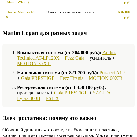
(Matte White)
руб.
ElectroMotion ESL
Электростатическая панель
636 000
X
руб.
Martin Logan для разных задач
Компактная система (от 204 000 руб.):
Audio-
Technica AT-LP120X
+
Fezz Gaia
+ усилитель +
MOTION 35XTi
Напольная система (от 821 700 руб.):
Pro-Ject A1.2
+
Gaia PRESTIGE
+
Fezz Titania
+
MOTION 60XTi
Референсная система (от 1 458 100 руб.):
проигрыватель +
Gaia PRESTIGE
+
SAGITA
+
Lybra 300B
+
ESL X
Электростатика: почему это важно
Обычный динамик - это конус из бумаги или пластика,
который двигает тяжелая звуковая катушка. Масса подвижной