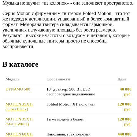
Музыка не звучит «из колонок» - она заполняет пространство.
Серия Motion с фирменным твитером Folded Motion - это тот
же подход к детализации, упакованный в более компактный
формат. Мембрана твитера складывается гармошкой,
увеличивая излучающую площадь без роста размеров.
Результат - высокие частоты с воздухом и деталями, которые
обычные купольные твитеры просто не способны
воспроизвести.
В каталоге
Модель
Особенности
Цена
DYNAMO 500
10" драйвер, 500 Вт, DSP,
40 000
беспроводное подключение
руб.
MOTION 35XTi
Folded Motion XT, полочная
120 000
(Gloss Black)
руб.
MOTION 35XTi
Та же модель в белом
120 000
(Matte White)
руб.
MOTION 60XTi
Напольная, трехполосная
440 000