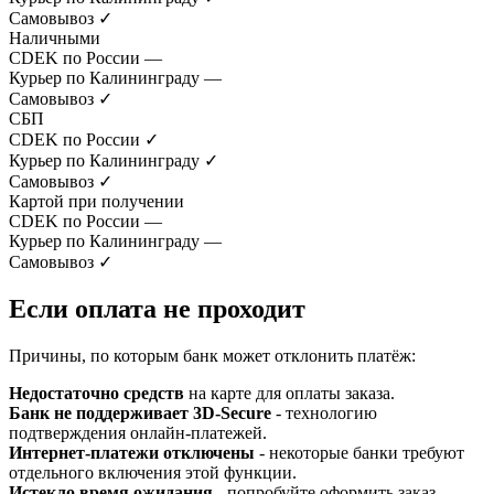
Самовывоз
✓
Наличными
CDEK по России
—
Курьер по Калининграду
—
Самовывоз
✓
СБП
CDEK по России
✓
Курьер по Калининграду
✓
Самовывоз
✓
Картой при получении
CDEK по России
—
Курьер по Калининграду
—
Самовывоз
✓
Если оплата не проходит
Причины, по которым банк может отклонить платёж:
Недостаточно средств
на карте для оплаты заказа.
Банк не поддерживает 3D-Secure
- технологию
подтверждения онлайн-платежей.
Интернет-платежи отключены
- некоторые банки требуют
отдельного включения этой функции.
Истекло время ожидания
- попробуйте оформить заказ