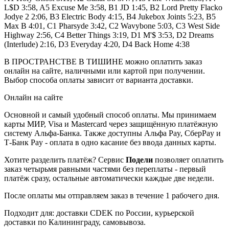
L$D 3:58, A5 Excuse Me 3:58, B1 JD 1:45, B2 Lord Pretty Flacko
Jodye 2 2:06, B3 Electric Body 4:15, B4 Jukebox Joints 5:23, B5
Max B 4:01, C1 Pharsyde 3:42, C2 Wavybone 5:03, C3 West Side
Highway 2:56, C4 Better Things 3:19, D1 M'$ 3:53, D2 Dreams
(Interlude) 2:16, D3 Everyday 4:20, D4 Back Home 4:38
В ПРОСТРАНСТВЕ В ТИШИНЕ можно оплатить заказ
онлайн на сайте, наличными или картой при получении.
Выбор способа оплаты зависит от варианта доставки.
Онлайн на сайте
Основной и самый удобный способ оплаты. Мы принимаем
карты МИР, Visa и Mastercard через защищённую платёжную
систему Альфа-Банка. Также доступны Альфа Pay, СберPay и
Т-Банк Pay - оплата в одно касание без ввода данных карты.
Хотите разделить платёж? Сервис
Подели
позволяет оплатить
заказ четырьмя равными частями без переплаты - первый
платёж сразу, остальные автоматически каждые две недели.
После оплаты мы отправляем заказ в течение 1 рабочего дня.
Подходит для: доставки CDEK по России, курьерской
доставки по Калининграду, самовывоза.