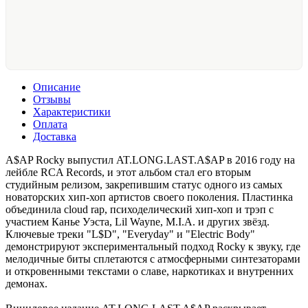
Описание
Отзывы
Характеристики
Оплата
Доставка
A$AP Rocky выпустил AT.LONG.LAST.A$AP в 2016 году на
лейбле RCA Records, и этот альбом стал его вторым
студийным релизом, закрепившим статус одного из самых
новаторских хип-хоп артистов своего поколения. Пластинка
объединила cloud rap, психоделический хип-хоп и трэп с
участием Канье Уэста, Lil Wayne, M.I.A. и других звёзд.
Ключевые треки "L$D", "Everyday" и "Electric Body"
демонстрируют экспериментальный подход Rocky к звуку, где
мелодичные биты сплетаются с атмосферными синтезаторами
и откровенными текстами о славе, наркотиках и внутренних
демонах.