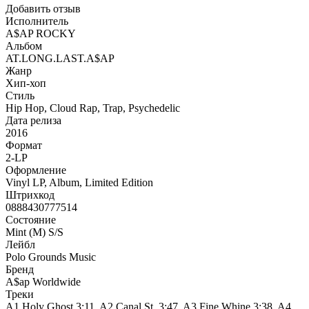
Добавить отзыв
Исполнитель
A$AP ROCKY
Альбом
AT.LONG.LAST.A$AP
Жанр
Хип-хоп
Стиль
Hip Hop, Cloud Rap, Trap, Psychedelic
Дата релиза
2016
Формат
2-LP
Оформление
Vinyl LP, Album, Limited Edition
Штрихкод
0888430777514
Состояние
Mint (M) S/S
Лейбл
Polo Grounds Music
Бренд
A$ap Worldwide
Треки
A1 Holy Ghost 3:11, A2 Canal St. 3:47, A3 Fine Whine 3:38, A4