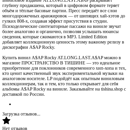
Виниловое издание AT.LONG.LAST.A$AP раскрывает
глубину продакшена, который в цифровом формате теряет
объём и тёплые басовые партии. Пресс передаёт все слои
многодорожечных аранжировок — от шипящих хай-хэтов до
гулких 808-х, создавая эффект присутствия в студии.
Психоделические синтезаторные пассажи на виниле звучат
более аналогово и органично, позволяя услышать нюансы
сведения, которые сжимаются в MP3. Limited Edition
добавляет коллекционную ценность этому важному релизу в
дискографии A$AP Rocky.
Купить винил A$AP Rocky AT.LONG.LAST.A$AP можно в
магазине ПРОСТРАНСТВО В ТИШИНЕ — это идеальное
приобретение для поклонников современного хип-хопа и тех,
кто ценит качественный звук экспериментальной музыки на
аналоговом носителе. LP подойдёт как опытным виниловым
коллекционерам, так и тем, кто только открывает для себя
альбомы A$AP Rocky на виниле. Заказывайте на tishina.shop с
доставкой по России.
Загрузка отзывов...
Нет отзывов