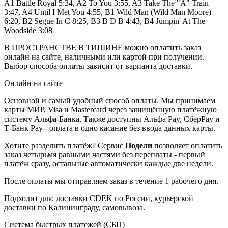
A1 Battle Royal 5:34, A2 To You 3:55, A3 Take The "A" Train
3:47, A4 Until I Met You 4:55, B1 Wild Man (Wild Man Moore)
6:20, B2 Segue In C 8:25, B3 B D B 4:43, B4 Jumpin' At The
Woodside 3:08
В ПРОСТРАНСТВЕ В ТИШИНЕ можно оплатить заказ
онлайн на сайте, наличными или картой при получении.
Выбор способа оплаты зависит от варианта доставки.
Онлайн на сайте
Основной и самый удобный способ оплаты. Мы принимаем
карты МИР, Visa и Mastercard через защищённую платёжную
систему Альфа-Банка. Также доступны Альфа Pay, СберPay и
Т-Банк Pay - оплата в одно касание без ввода данных карты.
Хотите разделить платёж? Сервис
Подели
позволяет оплатить
заказ четырьмя равными частями без переплаты - первый
платёж сразу, остальные автоматически каждые две недели.
После оплаты мы отправляем заказ в течение 1 рабочего дня.
Подходит для: доставки CDEK по России, курьерской
доставки по Калининграду, самовывоза.
Система быстрых платежей (СБП)