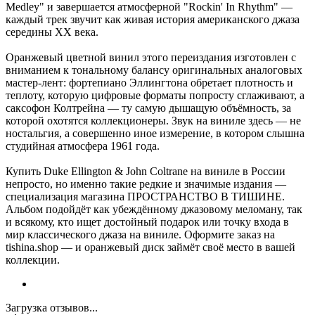
Medley" и завершается атмосферной "Rockin' In Rhythm" —
каждый трек звучит как живая история американского джаза
середины XX века.
Оранжевый цветной винил этого переиздания изготовлен с
вниманием к тональному балансу оригинальных аналоговых
мастер-лент: фортепиано Эллингтона обретает плотность и
теплоту, которую цифровые форматы попросту сглаживают, а
саксофон Колтрейна — ту самую дышащую объёмность, за
которой охотятся коллекционеры. Звук на виниле здесь — не
ностальгия, а совершенно иное измерение, в котором слышна
студийная атмосфера 1961 года.
Купить Duke Ellington & John Coltrane на виниле в России
непросто, но именно такие редкие и значимые издания —
специализация магазина ПРОСТРАНСТВО В ТИШИНЕ.
Альбом подойдёт как убеждённому джазовому меломану, так
и всякому, кто ищет достойный подарок или точку входа в
мир классического джаза на виниле. Оформите заказ на
tishina.shop — и оранжевый диск займёт своё место в вашей
коллекции.
Загрузка отзывов...