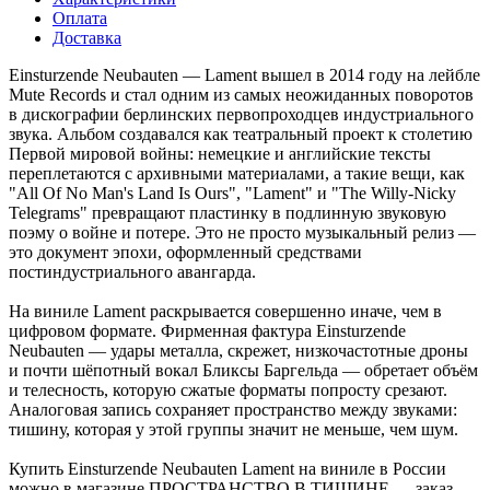
Оплата
Доставка
Einsturzende Neubauten — Lament вышел в 2014 году на лейбле
Mute Records и стал одним из самых неожиданных поворотов
в дискографии берлинских первопроходцев индустриального
звука. Альбом создавался как театральный проект к столетию
Первой мировой войны: немецкие и английские тексты
переплетаются с архивными материалами, а такие вещи, как
"All Of No Man's Land Is Ours", "Lament" и "The Willy-Nicky
Telegrams" превращают пластинку в подлинную звуковую
поэму о войне и потере. Это не просто музыкальный релиз —
это документ эпохи, оформленный средствами
постиндустриального авангарда.
На виниле Lament раскрывается совершенно иначе, чем в
цифровом формате. Фирменная фактура Einsturzende
Neubauten — удары металла, скрежет, низкочастотные дроны
и почти шёпотный вокал Бликсы Баргельда — обретает объём
и телесность, которую сжатые форматы попросту срезают.
Аналоговая запись сохраняет пространство между звуками:
тишину, которая у этой группы значит не меньше, чем шум.
Купить Einsturzende Neubauten Lament на виниле в России
можно в магазине ПРОСТРАНСТВО В ТИШИНЕ — заказ