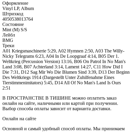
Оформление
Vinyl LP, Album
Штрихкод
4050538013764
Состояние
Mint (M) S/S
Лейбл
BMG
Треки
A01 Kriegsmaschinerie 5:29, A02 Hymnen 2:50, A03 The Willy-
Nicky Telegrams 6:23, A04 In De Loopgraaf 4:14, B05 Der 1.
Weltkrieg (Percussion Version) 13:16, B06 On Patrol In No Man's
Land 3:08, B07 Achterland 3:14, Lament 14:27, C11 How Did I
Die 7:31, D12 Sag Mir Wo Die Blumen Sind 3:39, D13 Der Beginn
Des Weltkriegs 1914 (Dargestellt Unter Zuhilfenahme Eines
Tierstimmenimitators) 5:45, D14 All Of No Man's Land Is Ours
2:51
В ПРОСТРАНСТВЕ В ТИШИНЕ можно оплатить заказ
онлайн на сайте, наличными или картой при получении.
Выбор способа оплаты зависит от варианта доставки.
Онлайн на сайте
Основной и самый удобный способ оплаты. Мы принимаем