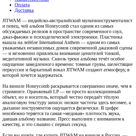
Оплата
Доставка
JITWAM — индийско-австралийский мультиинструменталист
и певец, чей альбом Honeycomb стал одним из самых
обсуждаемых релизов в пространстве современного соул,
джаз-фьюжн и психоделической электроники. Пластинка
вышла на лейбле International Anthem — одном из самых
уважаемых независимых домов современной джазовой сцены
— и мгновенно привлекла внимание ценителей тонкой,
медитативной музыки. Сквозь треки альбома течёт особое
ощущение замедленного времени: томные грувы, шелестящие
перкуссии и бархатный вокал JITWAM создают атмосферу, в
которой хочется задержаться.
На виниле Honeycomb раскрывается совершенно иначе, чем в
стриминге. Оранжевый LP — не просто коллекционный
объект, но и носитель, который честно передаёт тёплую
аналоговую текстуру записи: низкие частоты здесь весомее, а
дыхание инструментов ощущается физически. В цифре
неизбежно теряется та самая «медовая» плотность звука,
давшая альбому название. Пресс выполнен с вниманием к
качеству, и это слышно с первых секунд.
Если вы ищете, где купить JITWAM на виниле в России, —