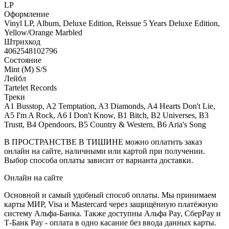
LP
Оформление
Vinyl LP, Album, Deluxe Edition, Reissue 5 Years Deluxe Edition,
Yellow/Orange Marbled
Штрихкод
4062548102796
Состояние
Mint (M) S/S
Лейбл
Tartelet Records
Треки
A1 Busstop, A2 Temptation, A3 Diamonds, A4 Hearts Don't Lie,
A5 I'm A Rock, A6 I Don't Know, B1 Bitch, B2 Universes, B3
Trustt, B4 Opendoors, B5 Country & Western, B6 Aria's Song
В ПРОСТРАНСТВЕ В ТИШИНЕ можно оплатить заказ
онлайн на сайте, наличными или картой при получении.
Выбор способа оплаты зависит от варианта доставки.
Онлайн на сайте
Основной и самый удобный способ оплаты. Мы принимаем
карты МИР, Visa и Mastercard через защищённую платёжную
систему Альфа-Банка. Также доступны Альфа Pay, СберPay и
Т-Банк Pay - оплата в одно касание без ввода данных карты.