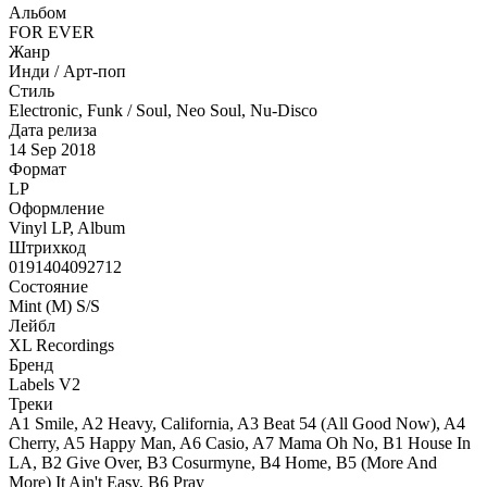
Альбом
FOR EVER
Жанр
Инди / Арт-поп
Стиль
Electronic, Funk / Soul, Neo Soul, Nu-Disco
Дата релиза
14 Sep 2018
Формат
LP
Оформление
Vinyl LP, Album
Штрихкод
0191404092712
Состояние
Mint (M) S/S
Лейбл
XL Recordings
Бренд
Labels V2
Треки
A1 Smile, A2 Heavy, California, A3 Beat 54 (All Good Now), A4
Cherry, A5 Happy Man, A6 Casio, A7 Mama Oh No, B1 House In
LA, B2 Give Over, B3 Cosurmyne, B4 Home, B5 (More And
More) It Ain't Easy, B6 Pray