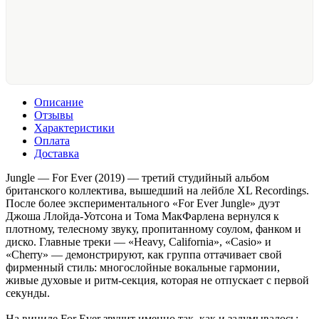
Описание
Отзывы
Характеристики
Оплата
Доставка
Jungle — For Ever (2019) — третий студийный альбом
британского коллектива, вышедший на лейбле XL Recordings.
После более экспериментального «For Ever Jungle» дуэт
Джоша Ллойда-Уотсона и Тома МакФарлена вернулся к
плотному, телесному звуку, пропитанному соулом, фанком и
диско. Главные треки — «Heavy, California», «Casio» и
«Cherry» — демонстрируют, как группа оттачивает свой
фирменный стиль: многослойные вокальные гармонии,
живые духовые и ритм-секция, которая не отпускает с первой
секунды.
На виниле For Ever звучит именно так, как и задумывалось: