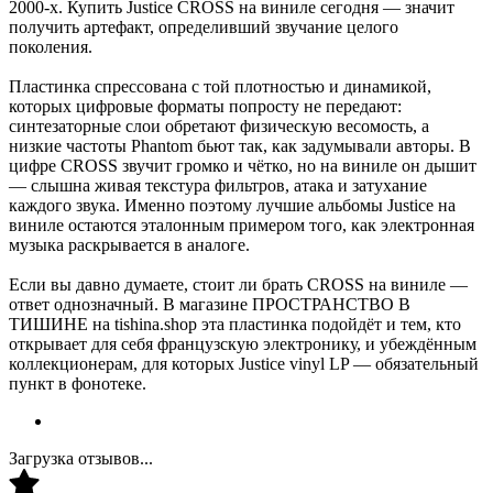
2000-х. Купить Justice CROSS на виниле сегодня — значит
получить артефакт, определивший звучание целого
поколения.
Пластинка спрессована с той плотностью и динамикой,
которых цифровые форматы попросту не передают:
синтезаторные слои обретают физическую весомость, а
низкие частоты Phantom бьют так, как задумывали авторы. В
цифре CROSS звучит громко и чётко, но на виниле он дышит
— слышна живая текстура фильтров, атака и затухание
каждого звука. Именно поэтому лучшие альбомы Justice на
виниле остаются эталонным примером того, как электронная
музыка раскрывается в аналоге.
Если вы давно думаете, стоит ли брать CROSS на виниле —
ответ однозначный. В магазине ПРОСТРАНСТВО В
ТИШИНЕ на tishina.shop эта пластинка подойдёт и тем, кто
открывает для себя французскую электронику, и убеждённым
коллекционерам, для которых Justice vinyl LP — обязательный
пункт в фонотеке.
Загрузка отзывов...