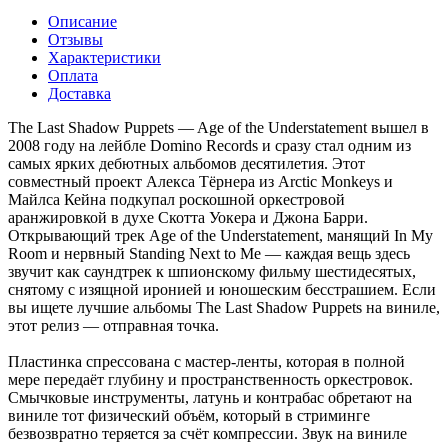
Описание
Отзывы
Характеристики
Оплата
Доставка
The Last Shadow Puppets — Age of the Understatement вышел в
2008 году на лейбле Domino Records и сразу стал одним из
самых ярких дебютных альбомов десятилетия. Этот
совместный проект Алекса Тёрнера из Arctic Monkeys и
Майлса Кейна подкупал роскошной оркестровой
аранжировкой в духе Скотта Уокера и Джона Барри.
Открывающий трек Age of the Understatement, манящий In My
Room и нервный Standing Next to Me — каждая вещь здесь
звучит как саундтрек к шпионскому фильму шестидесятых,
снятому с изящной иронией и юношеским бесстрашием. Если
вы ищете лучшие альбомы The Last Shadow Puppets на виниле,
этот релиз — отправная точка.
Пластинка спрессована с мастер-ленты, которая в полной
мере передаёт глубину и пространственность оркестровок.
Смычковые инструменты, латунь и контрабас обретают на
виниле тот физический объём, который в стриминге
безвозвратно теряется за счёт компрессии. Звук на виниле