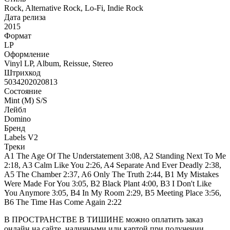
Rock, Alternative Rock, Lo-Fi, Indie Rock
Дата релиза
2015
Формат
LP
Оформление
Vinyl LP, Album, Reissue, Stereo
Штрихкод
5034202020813
Состояние
Mint (M) S/S
Лейбл
Domino
Бренд
Labels V2
Треки
A1 The Age Of The Understatement 3:08, A2 Standing Next To Me
2:18, A3 Calm Like You 2:26, A4 Separate And Ever Deadly 2:38,
A5 The Chamber 2:37, A6 Only The Truth 2:44, B1 My Mistakes
Were Made For You 3:05, B2 Black Plant 4:00, B3 I Don't Like
You Anymore 3:05, B4 In My Room 2:29, B5 Meeting Place 3:56,
B6 The Time Has Come Again 2:22
В ПРОСТРАНСТВЕ В ТИШИНЕ можно оплатить заказ
онлайн на сайте, наличными или картой при получении.