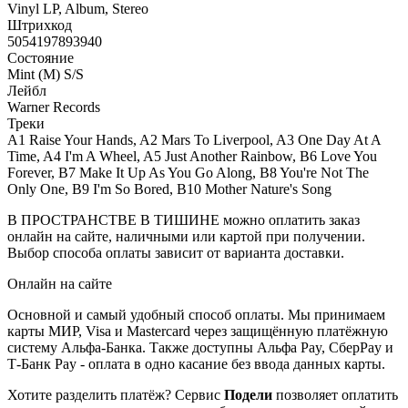
Vinyl LP, Album, Stereo
Штрихкод
5054197893940
Состояние
Mint (M) S/S
Лейбл
Warner Records
Треки
A1 Raise Your Hands, A2 Mars To Liverpool, A3 One Day At A
Time, A4 I'm A Wheel, A5 Just Another Rainbow, B6 Love You
Forever, B7 Make It Up As You Go Along, B8 You're Not The
Only One, B9 I'm So Bored, B10 Mother Nature's Song
В ПРОСТРАНСТВЕ В ТИШИНЕ можно оплатить заказ
онлайн на сайте, наличными или картой при получении.
Выбор способа оплаты зависит от варианта доставки.
Онлайн на сайте
Основной и самый удобный способ оплаты. Мы принимаем
карты МИР, Visa и Mastercard через защищённую платёжную
систему Альфа-Банка. Также доступны Альфа Pay, СберPay и
Т-Банк Pay - оплата в одно касание без ввода данных карты.
Хотите разделить платёж? Сервис
Подели
позволяет оплатить