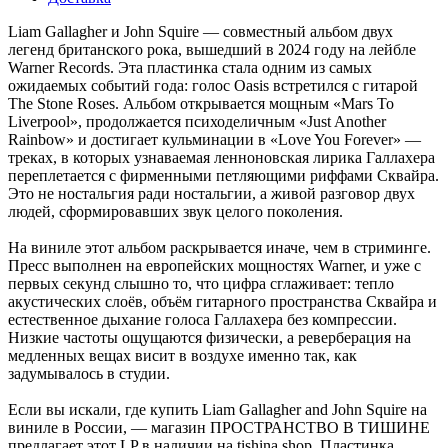
Liam Gallagher и John Squire — совместный альбом двух
легенд британского рока, вышедший в 2024 году на лейбле
Warner Records. Эта пластинка стала одним из самых
ожидаемых событий года: голос Oasis встретился с гитарой
The Stone Roses. Альбом открывается мощным «Mars To
Liverpool», продолжается психоделичным «Just Another
Rainbow» и достигает кульминации в «Love You Forever» —
треках, в которых узнаваемая ленноновская лирика Галлахера
переплетается с фирменными петляющими риффами Сквайра.
Это не ностальгия ради ностальгии, а живой разговор двух
людей, сформировавших звук целого поколения.
На виниле этот альбом раскрывается иначе, чем в стриминге.
Пресс выполнен на европейских мощностях Warner, и уже с
первых секунд слышно то, что цифра сглаживает: тепло
акустических слоёв, объём гитарного пространства Сквайра и
естественное дыхание голоса Галлахера без компрессии.
Низкие частоты ощущаются физически, а реверберация на
медленных вещах висит в воздухе именно так, как
задумывалось в студии.
Если вы искали, где купить Liam Gallagher and John Squire на
виниле в России, — магазин ПРОСТРАНСТВО В ТИШИНЕ
предлагает этот LP в наличии на tishina.shop. Пластинка