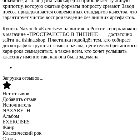
объёмнее, а голос Дэна Маккаферти приобретает ту живую
хрипотцу, которую сжатые форматы попросту срезают. Завод
пресса придерживается современных стандартов качества, что
гарантирует чистое воспроизведение без лишних артефактов.
Купить Nazareth «Exercises» на виниле в России теперь можно
в магазине «ПРОСТРАНСТВО В ТИШИНЕ» — достаточно
зайти на tishina.shop. Пластинка подойдёт тем, кто собирает
дискографию группы с самого начала, ценителям британского
хард-рока семидесятых, а также всем, кто хочет услышать
классику именно так, как она была задумана.
Загрузка отзывов...
Нет отзывов
Добавить отзыв
Исполнитель
NAZARETH
Альбом
EXERCISES
Жанр
Классический рок
Стиль