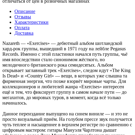
отличаться от цен в розничных магазинах
Описание
Отзывы
Характеристики
Оплата
Доставка
Nazareth — «Exercises» — дебютный альбом шотландской
хард-рок группы, вышедший в 1971 году на лейбле Pegasus
Records. Именно с этой пластинки начался путь группы, чьё
имя впоследствии стало синонимом жёсткого, но
мелодичного британского рока семидесятых. Альбом
открывает заглавный трек «Exercises», следом идут «The King
Is Dead» и «Country Girl» — вещи, в которых уже слышна та
фирменная энергия, что позже взорвёт мировые чарты. Для
коллекционеров и любителей жанра «Exercises» интересен
ещё и тем, что фиксирует группу в самом начале пути — до
мегахитов, до мировых туров, в момент, когда всё только
начиналось.
Данное переиздание выпущено на синем виниле — и это не
просто визуальный приём. На голубом прессе звук получается
чуть теплее и насыщеннее в верхнем регистре по сравнению с
цифровым мастером: гитары Мануэля Чарлтона дышат