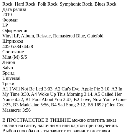
Rock, Hard Rock, Folk Rock, Symphonic Rock, Blues Rock
Дата релиза
2019
Формат
LP
Оформление
Vinyl LP, Album, Reissue, Remastered Blue, Gatefold
Штрихкод
4050538474428
Состояние
Mint (M) S/S
Лейбл
Salvo
Бренд
Universal
Треки
A1 I Will Not Be Led 3:03, A2 Cat's Eye, Apple Pie 3:10, A3 In
My Time 3:30, A4 Woke Up This Morning 3:14, A5 Called Her
Name 4:22, B1 Fool About You 2:47, B2 Love, Now You're Gone
2:25, B3 Madelaine 5:56, B4 Sad Song 2:12, B5 1692 (Glen Coe
Massacre) 3:56
В ПРОСТРАНСТВЕ В ТИШИНЕ можно оплатить заказ
онлайн на сайте, наличными или картой при получении.
Выбор способа оплаты зависит от варианта доставки.