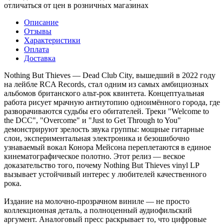
отличаться от цен в розничных магазинах
Описание
Отзывы
Характеристики
Оплата
Доставка
Nothing But Thieves — Dead Club City, вышедший в 2022 году
на лейбле RCA Records, стал одним из самых амбициозных
альбомов британского альт-рок квинтета. Концептуальная
работа рисует мрачную антиутопию одноимённого города, где
разворачиваются судьбы его обитателей. Треки "Welcome to
the DCC", "Overcome" и "Just to Get Through to You"
демонстрируют зрелость звука группы: мощные гитарные
слои, экспериментальная электроника и безошибочно
узнаваемый вокал Конора Мейсона переплетаются в единое
кинематографическое полотно. Этот релиз — веское
доказательство того, почему Nothing But Thieves vinyl LP
вызывает устойчивый интерес у любителей качественного
рока.
Издание на молочно-прозрачном виниле — не просто
коллекционная деталь, а полноценный аудиофильский
аргумент. Аналоговый пресс раскрывает то, что цифровые