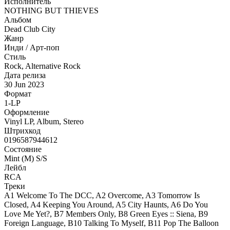
Исполнитель
NOTHING BUT THIEVES
Альбом
Dead Club City
Жанр
Инди / Арт-поп
Стиль
Rock, Alternative Rock
Дата релиза
30 Jun 2023
Формат
1-LP
Оформление
Vinyl LP, Album, Stereo
Штрихкод
0196587944612
Состояние
Mint (M) S/S
Лейбл
RCA
Треки
A1 Welcome To The DCC, A2 Overcome, A3 Tomorrow Is
Closed, A4 Keeping You Around, A5 City Haunts, A6 Do You
Love Me Yet?, B7 Members Only, B8 Green Eyes :: Siena, B9
Foreign Language, B10 Talking To Myself, B11 Pop The Balloon