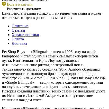
Есть в наличии
Рассчитать доставку
Цена действительна только для интернет-магазина и может
отличаться от цен в розничных магазинах
Описание
Отзывы
Характеристики
Оплата
Доставка
Pet Shop Boys — «Bilingual» вышел в 1996 году на лейбле
Parlophone и стал одним из самых смелых экспериментов
дуэта: Нил Теннант и Крис Лоу погрузились в
латиноамериканские ритмы, электронный поп и
танцевальную культуру середины 90-х. Альбом объединил
чувственность и холодную британскую иронию, породив
такие треки, как «Before», «Se a Vida É (That's the Way Life Is)»
и «Single-Bilingual» — вещи, которые одновременно звучали
на клубных вечеринках и в наушниках меланхоликов.
История создания пластинки тесно связана с поездками дуэта
по Испании и Латинской Америке, и это путешествие
слышно в каждом такте.
На виниле «Bilingual» раскрывается совершенно иначе, чем в