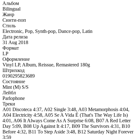
Альбом
Bilingual
Жанр
Синти-поп
Стиль
Electronic, Pop, Synth-pop, Dance-pop, Latin
Дата релиза
31 Aug 2018
Формат
LP
Оформление
Vinyl LP, Album, Reissue, Remastered 180g
Штрихкод
0190295823689
Состояние
Mint (M) S/S
Лейбл
Parlophone
Треки
A01 Discoteca 4:37, A02 Single 3:48, A03 Metamorphosis 4:04,
A04 Electricity 4:58, A05 Se A Vida É (That's The Way Life Is)
4:01, A06 It Always Come As A Surprise 6:08, B07 A Red Letter
Day 5:09, B08 Up Against It 4:17, B09 The Survivors 4:31, B10
Before 4:32, B11 To Step Aside 3:48, B12 Saturday Night Forever
3:59