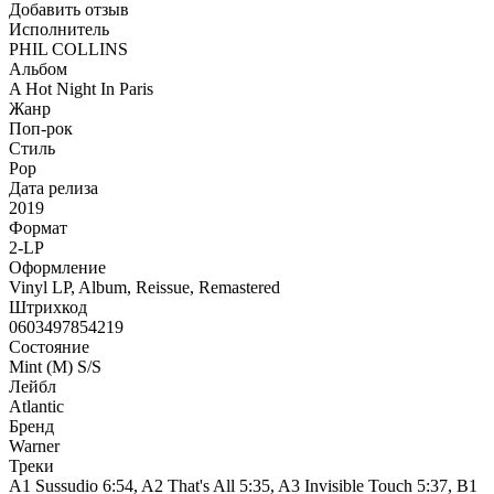
Добавить отзыв
Исполнитель
PHIL COLLINS
Альбом
A Hot Night In Paris
Жанр
Поп-рок
Стиль
Pop
Дата релиза
2019
Формат
2-LP
Оформление
Vinyl LP, Album, Reissue, Remastered
Штрихкод
0603497854219
Состояние
Mint (M) S/S
Лейбл
Atlantic
Бренд
Warner
Треки
A1 Sussudio 6:54, A2 That's All 5:35, A3 Invisible Touch 5:37, B1