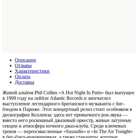
Описание
Отзывы
Характеристики
Оплата
Доставка
Живой альбом Phil Collins «A Hot Night In Paris» был выпущен
в 1999 году на лейбле Atlantic Records и запечатлел
выступление легендарного британского музыканта с биг-
бэндом в Париже. Этот концертный релиз стоит особняком в
дискографии Коллинза: здесь нет привычного рок-звука —
вместо него роскошный джазовый оркестр, живые латунные
секции и атмосфера ночного джаз-клуба. Среди ключевых
треков — переосмысленные «Sussudio» и «In The Air Tonight»
в биг-бэнд-аранжировках, а также стандарты, которые