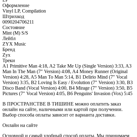
Оформление
Vinyl LP, Compilation
Штрихкод
0090204706211
Состояние
Mint (M) S/S
Лейбл
ZYX Music
Бренд
Zyx
Треки
A1 Primitive Man 4:18, A2 Take Me Up (Single Version) 3:33, A3
Man In The Man (7" Version) 4:08, A4 Money Runner (Original
Version) 4:28, A5 Man To Man 5:14, B1 Delirio Mind (7" Vocal
Version) 3:35, B2 Loving Is Easy / Evolution (7" Version) 3:30, B3
Disco Band (Vocal Version) 4:00, B4 Mirage (7" Version) 3:50, B5
Pictures (7" Vocal Version) 4:05, B6 Penguins' Invasion (Vox) 5:45
В ПРОСТРАНСТВЕ В ТИШИНЕ можно оплатить заказ
онлайн на сайте, наличными или картой при получении.
Выбор способа оплаты зависит от варианта доставки.
Онлайн на сайте
Основной и самый удобный способ оплаты. Мы принимаем