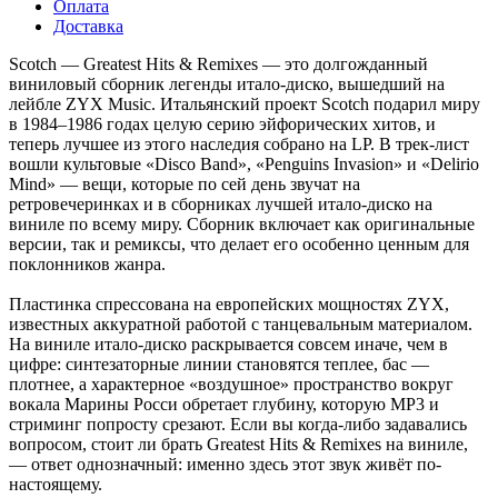
Оплата
Доставка
Scotch — Greatest Hits & Remixes — это долгожданный
виниловый сборник легенды итало-диско, вышедший на
лейбле ZYX Music. Итальянский проект Scotch подарил миру
в 1984–1986 годах целую серию эйфорических хитов, и
теперь лучшее из этого наследия собрано на LP. В трек-лист
вошли культовые «Disco Band», «Penguins Invasion» и «Delirio
Mind» — вещи, которые по сей день звучат на
ретровечеринках и в сборниках лучшей итало-диско на
виниле по всему миру. Сборник включает как оригинальные
версии, так и ремиксы, что делает его особенно ценным для
поклонников жанра.
Пластинка спрессована на европейских мощностях ZYX,
известных аккуратной работой с танцевальным материалом.
На виниле итало-диско раскрывается совсем иначе, чем в
цифре: синтезаторные линии становятся теплее, бас —
плотнее, а характерное «воздушное» пространство вокруг
вокала Марины Росси обретает глубину, которую MP3 и
стриминг попросту срезают. Если вы когда-либо задавались
вопросом, стоит ли брать Greatest Hits & Remixes на виниле,
— ответ однозначный: именно здесь этот звук живёт по-
настоящему.