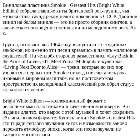
Виниловая пластинка Smokie - Greatest Hits (Bright White
Edition) собрала главные хиты британской рок-группы, чья
музыка стала саундтреком целого поколения в СССР. Двойной
винил на белом виниле — это не просто сборник синглов, а
физическое воплощение ностальгии по мелодичному року 70-
х.
Группа, основанная в 1964 году, выпустила 25 студийных
альбомов, но именно эти песни врезались в память миллионов
слушателей. На четырёх сторонах разместились «Lay Back in
the Arms of Love», «I'll Meet You at Midnight» и культовая
«Living Next Door to Alice» — треки, которые до сих пор
узнаются с первых нот. Smokie никогда не считались рок-
иконами в мировом масштабе, но на постсоветском
пространстве их мелодичный классический рок обрёл статус
культового явления.
Bright White Edition — коллекционный формат с
белоснежными пластинками в качественном конверте. Это
издание для тех, кто вырос с этой музыкой и хочет сохранить
её в аналоговом формате. Купить винил Smokie - Greatest Hits
стоит ради тёплого звучания хитов и возможности заново
пережить атмосферу эпохи, когда эти песни звучали из
каждого магнитофона.