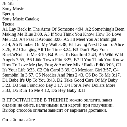
Лейбл
Sony Music
Бренд
Sony Music Catalog
Треки
A1 Lay Back In The Arms Of Someone 4:04, A2 Something's Been
Making Me Blue 3:00, A3 If You Think You Know How To Love
Me 3:23, A4 Pass It Around 3:06, A5 I'll Meet You At Midnight
3:14, A6 Number On My Wall 3:38, B1 Living Next Door To Alice
3:26, B2 Changing All The Time 3:24, B3 Don't Play Your
Rock'n'Roll To Me 3:19, B4 Back To Bradford 2:43, B5 Wild Wild
Angels 3:55, B6 Little Town Flirt 3:25, B7 If You Think You Know
How To Love Me (Jay Frog & Amfree Mix / Radio Edit) 3:03, C1
It's Your Life 3:33, C2 Oh Carol 3:39, C3 Mexican Girl 3:57, C4
Stumblin' In 3:57, C5 Needles And Pins 2:43, C6 Do To Me 3:17,
D1 Babe It's Up To You 3:43, D2 Take Good Care Of My Baby
3:23, D3 San Francisco Bay 3:17, D4 For A Few Dollars More
3:33, D5 Run To Me 4:12, D6 Hey Baby 3:11
В ПРОСТРАНСТВЕ В ТИШИНЕ можно оплатить заказ
онлайн на сайте, наличными или картой при получении.
Выбор способа оплаты зависит от варианта доставки.
Онлайн на сайте