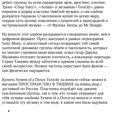
дебют группы по всем параметрам: ярче, яростнее, плотнее.
Треки «Chop Suey!», «Aerials» и заглавная «Toxicity» давно
перешли в разряд классики тяжёлой музыки, а сам альбом
разошёлся тиражом 12 миллионов копий по всему миру,
открыв путь целому поколению слушателей к авангардной и
экстремальной музыке — от Фрэнка Заппы до Mr. Bungle.
На виниле этот альбом раскрывается совершенно иначе, чем в
цифровом формате. Пресс выпущен в рамках переиздания
Sony Music, и аналоговый сигнал возвращает той самой
хаотичной динамике группы объём и тактильность, которых
не хватает стриминговым версиям: атака гитар Дарона
Малакяна получает нужную плотность, а вокальные перепады
Сержа Танкяна между шёпотом и криком слышны во всей
своей экспрессии. Низкие частоты перестают быть фоном —
они физически ощущаются.
Купить System of a Down Toxicity на виниле сейчас можно в
магазине ПРОСТРАНСТВО В ТИШИНЕ на tishina.shop с
доставкой по России. Пластинка подойдёт как давним
поклонникам группы, так и тем, кто только открывает для
себя лучшие альбомы System of a Down на виниле и хочет
услышать эту музыку в том виде, в каком она была задумана.