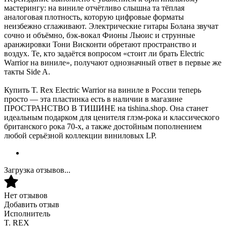
мастерингу: на виниле отчётливо слышна та тёплая
аналоговая плотность, которую цифровые форматы
неизбежно сглаживают. Электрические гитары Болана звучат
сочно и объёмно, бэк-вокал Фионы Льюис и струнные
аранжировки Тони Висконти обретают пространство и
воздух. Те, кто задаётся вопросом «стоит ли брать Electric
Warrior на виниле», получают однозначный ответ в первые же
такты Side A.
Купить T. Rex Electric Warrior на виниле в России теперь
просто — эта пластинка есть в наличии в магазине
ПРОСТРАНСТВО В ТИШИНЕ на tishina.shop. Она станет
идеальным подарком для ценителя глэм-рока и классического
британского рока 70-х, а также достойным пополнением
любой серьёзной коллекции виниловых LP.
Загрузка отзывов...
Нет отзывов
Добавить отзыв
Исполнитель
T. REX