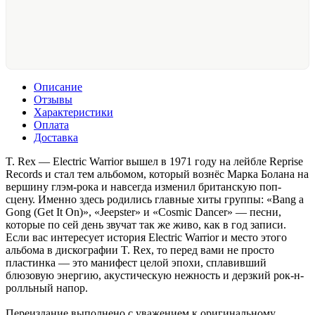
Описание
Отзывы
Характеристики
Оплата
Доставка
T. Rex — Electric Warrior вышел в 1971 году на лейбле Reprise
Records и стал тем альбомом, который вознёс Марка Болана на
вершину глэм-рока и навсегда изменил британскую поп-
сцену. Именно здесь родились главные хиты группы: «Bang a
Gong (Get It On)», «Jeepster» и «Cosmic Dancer» — песни,
которые по сей день звучат так же живо, как в год записи.
Если вас интересует история Electric Warrior и место этого
альбома в дискографии T. Rex, то перед вами не просто
пластинка — это манифест целой эпохи, сплавивший
блюзовую энергию, акустическую нежность и дерзкий рок-н-
ролльный напор.
Переиздание выполнено с уважением к оригинальному