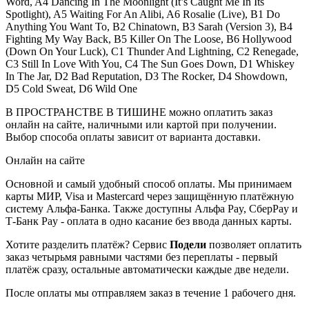
Word, A4 Dancing In The Moonlight (It’s Caught Me In Its
Spotlight), A5 Waiting For An Alibi, A6 Rosalie (Live), B1 Do
Anything You Want To, B2 Chinatown, B3 Sarah (Version 3), B4
Fighting My Way Back, B5 Killer On The Loose, B6 Hollywood
(Down On Your Luck), C1 Thunder And Lightning, C2 Renegade,
C3 Still In Love With You, C4 The Sun Goes Down, D1 Whiskey
In The Jar, D2 Bad Reputation, D3 The Rocker, D4 Showdown,
D5 Cold Sweat, D6 Wild One
В ПРОСТРАНСТВЕ В ТИШИНЕ можно оплатить заказ
онлайн на сайте, наличными или картой при получении.
Выбор способа оплаты зависит от варианта доставки.
Онлайн на сайте
Основной и самый удобный способ оплаты. Мы принимаем
карты МИР, Visa и Mastercard через защищённую платёжную
систему Альфа-Банка. Также доступны Альфа Pay, СберPay и
Т-Банк Pay - оплата в одно касание без ввода данных карты.
Хотите разделить платёж? Сервис
Подели
позволяет оплатить
заказ четырьмя равными частями без переплаты - первый
платёж сразу, остальные автоматически каждые две недели.
После оплаты мы отправляем заказ в течение 1 рабочего дня.