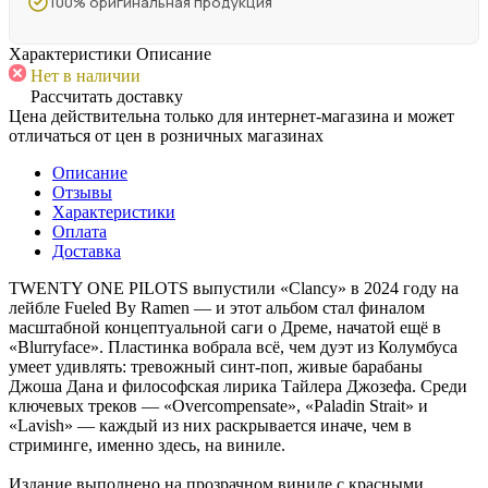
100% оригинальная продукция
Характеристики
Описание
Нет в наличии
Рассчитать доставку
Цена действительна только для интернет-магазина и может
отличаться от цен в розничных магазинах
Описание
Отзывы
Характеристики
Оплата
Доставка
TWENTY ONE PILOTS выпустили «Clancy» в 2024 году на
лейбле Fueled By Ramen — и этот альбом стал финалом
масштабной концептуальной саги о Дреме, начатой ещё в
«Blurryface». Пластинка вобрала всё, чем дуэт из Колумбуса
умеет удивлять: тревожный синт-поп, живые барабаны
Джоша Дана и философская лирика Тайлера Джозефа. Среди
ключевых треков — «Overcompensate», «Paladin Strait» и
«Lavish» — каждый из них раскрывается иначе, чем в
стриминге, именно здесь, на виниле.
Издание выполнено на прозрачном виниле с красными