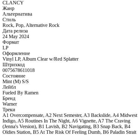
CLANCY
Жанр
Альтернатива
Стиль
Rock, Pop, Alternative Rock
Дата релиза
24 May 2024
Формат
LP
Оформление
Vinyl LP, Album Clear w/Red Splatter
Штрихкод
0075678611018
Состояние
Mint (M) S/S
Лейбл
Fueled By Ramen
Бренд
Warner
Треки
A1 Overcompensate, A2 Next Semester, A3 Backslide, A4 Midwest
Indigo, A5 Routines In The Night, A6 Vignette, A7 The Craving
(Jenna's Version), B1 Lavish, B2 Navigating, B3 Snap Back, B4
Oldies Station, B5 At The Risk Of Feeling Dumb, B6 Paladin Strait