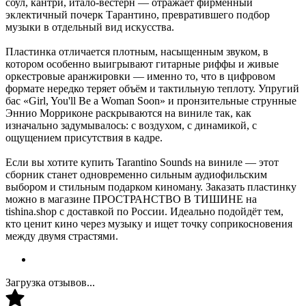
соул, кантри, итало-вестерн — отражает фирменный
эклектичный почерк Тарантино, превратившего подбор
музыки в отдельный вид искусства.
Пластинка отличается плотным, насыщенным звуком, в
котором особенно выигрывают гитарные риффы и живые
оркестровые аранжировки — именно то, что в цифровом
формате нередко теряет объём и тактильную теплоту. Упругий
бас «Girl, You'll Be a Woman Soon» и пронзительные струнные
Эннио Морриконе раскрываются на виниле так, как
изначально задумывалось: с воздухом, с динамикой, с
ощущением присутствия в кадре.
Если вы хотите купить Tarantino Sounds на виниле — этот
сборник станет одновременно сильным аудиофильским
выбором и стильным подарком киноману. Заказать пластинку
можно в магазине ПРОСТРАНСТВО В ТИШИНЕ на
tishina.shop с доставкой по России. Идеально подойдёт тем,
кто ценит кино через музыку и ищет точку соприкосновения
между двумя страстями.
Загрузка отзывов...