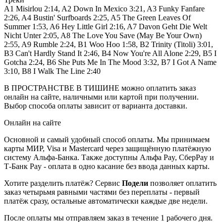
A1 Misirlou 2:14, A2 Down In Mexico 3:21, A3 Funky Fanfare
2:26, A4 Bustin' Surfboards 2:25, A5 The Green Leaves Of
Summer 1:53, A6 Hey Little Girl 2:16, A7 Davon Geht Die Welt
Nicht Unter 2:05, A8 The Love You Save (May Be Your Own)
2:55, A9 Rumble 2:24, B1 Woo Hoo 1:58, B2 Trinity (Titoli) 3:01,
B3 Can't Hardly Stand It 2:46, B4 Now You're All Alone 2:29, B5 I
Gotcha 2:24, B6 She Puts Me In The Mood 3:32, B7 I Got A Name
3:10, B8 I Walk The Line 2:40
В ПРОСТРАНСТВЕ В ТИШИНЕ можно оплатить заказ
онлайн на сайте, наличными или картой при получении.
Выбор способа оплаты зависит от варианта доставки.
Онлайн на сайте
Основной и самый удобный способ оплаты. Мы принимаем
карты МИР, Visa и Mastercard через защищённую платёжную
систему Альфа-Банка. Также доступны Альфа Pay, СберPay и
Т-Банк Pay - оплата в одно касание без ввода данных карты.
Хотите разделить платёж? Сервис
Подели
позволяет оплатить
заказ четырьмя равными частями без переплаты - первый
платёж сразу, остальные автоматически каждые две недели.
После оплаты мы отправляем заказ в течение 1 рабочего дня.