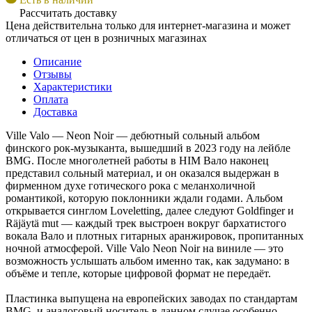
Рассчитать доставку
Цена действительна только для интернет-магазина и может
отличаться от цен в розничных магазинах
Описание
Отзывы
Характеристики
Оплата
Доставка
Ville Valo — Neon Noir — дебютный сольный альбом
финского рок-музыканта, вышедший в 2023 году на лейбле
BMG. После многолетней работы в HIM Вало наконец
представил сольный материал, и он оказался выдержан в
фирменном духе готического рока с меланхоличной
романтикой, которую поклонники ждали годами. Альбом
открывается синглом Loveletting, далее следуют Goldfinger и
Räjäytä mut — каждый трек выстроен вокруг бархатистого
вокала Вало и плотных гитарных аранжировок, пропитанных
ночной атмосферой. Ville Valo Neon Noir на виниле — это
возможность услышать альбом именно так, как задумано: в
объёме и тепле, которые цифровой формат не передаёт.
Пластинка выпущена на европейских заводах по стандартам
BMG, и аналоговый носитель в данном случае особенно