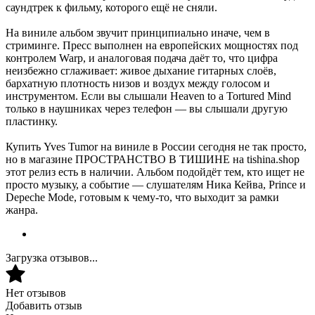
саундтрек к фильму, которого ещё не сняли.
На виниле альбом звучит принципиально иначе, чем в
стриминге. Пресс выполнен на европейских мощностях под
контролем Warp, и аналоговая подача даёт то, что цифра
неизбежно сглаживает: живое дыхание гитарных слоёв,
бархатную плотность низов и воздух между голосом и
инструментом. Если вы слышали Heaven to a Tortured Mind
только в наушниках через телефон — вы слышали другую
пластинку.
Купить Yves Tumor на виниле в России сегодня не так просто,
но в магазине ПРОСТРАНСТВО В ТИШИНЕ на tishina.shop
этот релиз есть в наличии. Альбом подойдёт тем, кто ищет не
просто музыку, а событие — слушателям Ника Кейва, Prince и
Depeche Mode, готовым к чему-то, что выходит за рамки
жанра.
Загрузка отзывов...
Нет отзывов
Добавить отзыв