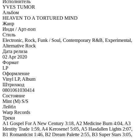
Исполнитель
YVES TUMOR
Альбом
HEAVEN TO A TORTURED MIND
Жанр
Инди / Арт-поп
Стиль
Electronic, Rock, Funk / Soul, Contemporary R&B, Experimental,
Alternative Rock
Дата релиза
02 Apr 2020
Формат
LP
Оформление
Vinyl LP, Album
Штрихкод
0801061030414
Состояние
Mint (M) S/S
Лейбл
Warp Records
Треки
A1 Gospel For A New Century 3:18, A2 Medicine Burn 4:04, A3
Identity Trade 1:59, A4 Kerosene! 5:05, A5 Hasdallen Lights 2:07,
B1 Romanticist 1:46, B2 Dream Palette 2:55, B3 Super Stars 3:05,