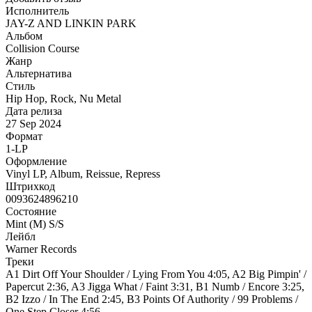
Исполнитель
JAY-Z AND LINKIN PARK
Альбом
Collision Course
Жанр
Альтернатива
Стиль
Hip Hop, Rock, Nu Metal
Дата релиза
27 Sep 2024
Формат
1-LP
Оформление
Vinyl LP, Album, Reissue, Repress
Штрихкод
0093624896210
Состояние
Mint (M) S/S
Лейбл
Warner Records
Треки
A1 Dirt Off Your Shoulder / Lying From You 4:05, A2 Big Pimpin' /
Papercut 2:36, A3 Jigga What / Faint 3:31, B1 Numb / Encore 3:25,
B2 Izzo / In The End 2:45, B3 Points Of Authority / 99 Problems /
One Step Closer 4:56