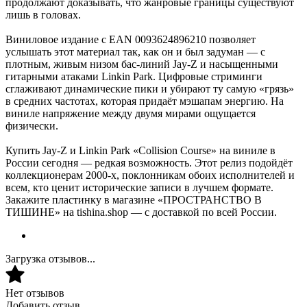
продолжают доказывать, что жанровые границы существуют
лишь в головах.
Виниловое издание с EAN 0093624896210 позволяет
услышать этот материал так, как он и был задуман — с
плотным, живым низом бас-линий Jay-Z и насыщенными
гитарными атаками Linkin Park. Цифровые стриминги
сглаживают динамические пики и убирают ту самую «грязь»
в средних частотах, которая придаёт мэшапам энергию. На
виниле напряжение между двумя мирами ощущается
физически.
Купить Jay-Z и Linkin Park «Collision Course» на виниле в
России сегодня — редкая возможность. Этот релиз подойдёт
коллекционерам 2000-х, поклонникам обоих исполнителей и
всем, кто ценит исторические записи в лучшем формате.
Закажите пластинку в магазине «ПРОСТРАНСТВО В
ТИШИНЕ» на tishina.shop — с доставкой по всей России.
Загрузка отзывов...
Нет отзывов
Добавить отзыв