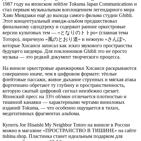
1987 году на японском лейбле Tokuma Japan Communications и
стал первым музыкальным воплощением легендарного мира
Хаяо Миядзаки ещё до выхода самого фильма студии Ghibli.
Этот концептуальный имидж-альбом предшествовал
финальному саундтреку и содержит ранние оркестровые
версии культовых тем — «となりのトトро» (главная тема
Тоторо), лиричную «風のとおり道» и нежную «さんぽ»,
которые Хисаиси записал как эскиз звукового пространства
будущего шедевра. Для поклонников Ghibli это не просто
музыка — это редкий документ творческого процесса.
На виниле оркестровые аранжировки Хисаиси раскрываются
совершенно иначе, чем в цифровом формате: тёплые
флейтовые пассажи, живое дыхание струнных и мягкая атака
фортепиано обретают ту глубину и пространственность,
которую сжатый цифровой сигнал неизбежно срезает.
Японский пресс на 33⅓ об/мин отличается плотностью и
тишиной канавки — характерными чертами виниловых
изданий Tokuma, — что особенно ощущается в тихих,
медитативных фрагментах альбома.
Купить Joe Hisaishi My Neighbor Totoro на виниле в России
можно в магазине «ПРОСТРАНСТВО В ТИШИНЕ» на сайте
tishina.shop. Пластинка станет идеальным подарком для