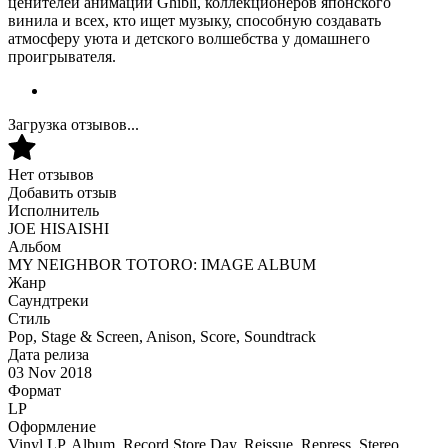
ценителей анимации Ghibli, коллекционеров японского
винила и всех, кто ищет музыку, способную создавать
атмосферу уюта и детского волшебства у домашнего
проигрывателя.
Загрузка отзывов...
Нет отзывов
Добавить отзыв
Исполнитель
JOE HISAISHI
Альбом
MY NEIGHBOR TOTORO: IMAGE ALBUM
Жанр
Саундтреки
Стиль
Pop, Stage & Screen, Anison, Score, Soundtrack
Дата релиза
03 Nov 2018
Формат
LP
Оформление
Vinyl LP, Album, Record Store Day, Reissue, Repress, Stereo