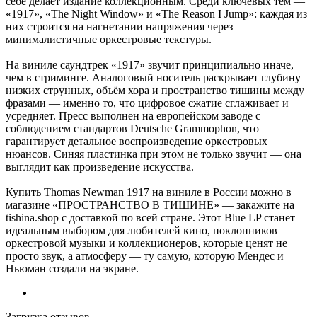
себе делает издание коллекционным. Среди ключевых тем —
«1917», «The Night Window» и «The Reason I Jump»: каждая из
них строится на нагнетании напряжения через
минималистичные оркестровые текстуры.
На виниле саундтрек «1917» звучит принципиально иначе,
чем в стриминге. Аналоговый носитель раскрывает глубину
низких струнных, объём хора и пространство тишины между
фразами — именно то, что цифровое сжатие сглаживает и
усредняет. Пресс выполнен на европейском заводе с
соблюдением стандартов Deutsche Grammophon, что
гарантирует детальное воспроизведение оркестровых
нюансов. Синяя пластинка при этом не только звучит — она
выглядит как произведение искусства.
Купить Thomas Newman 1917 на виниле в России можно в
магазине «ПРОСТРАНСТВО В ТИШИНЕ» — закажите на
tishina.shop с доставкой по всей стране. Этот Blue LP станет
идеальным выбором для любителей кино, поклонников
оркестровой музыки и коллекционеров, которые ценят не
просто звук, а атмосферу — ту самую, которую Мендес и
Ньюман создали на экране.
Загрузка отзывов...