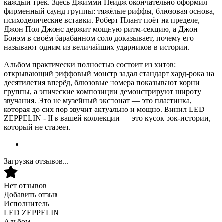
каждый трек. Здесь Джимми Пейдж окончательно оформил
фирменный саунд группы: тяжёлые риффы, блюзовая основа,
психоделические вставки. Роберт Плант поёт на пределе,
Джон Пол Джонс держит мощную ритм-секцию, а Джон
Бонэм в своём барабанном соло доказывает, почему его
называют одним из величайших ударников в истории.
Альбом практически полностью состоит из хитов:
открывающий риффовый монстр задал стандарт хард-рока на
десятилетия вперёд, блюзовые номера показывают корни
группы, а эпические композиции демонстрируют широту
звучания. Это не музейный экспонат — это пластинка,
которая до сих пор звучит актуально и мощно. Винил LED
ZEPPELIN - II в вашей коллекции — это кусок рок-истории,
который не стареет.
Загрузка отзывов...
Нет отзывов
Добавить отзыв
Исполнитель
LED ZEPPELIN
Альбом