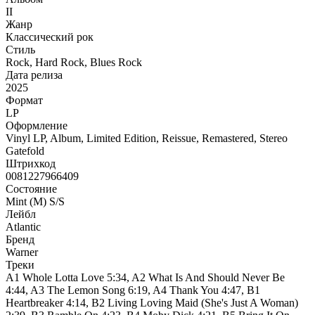
II
Жанр
Классический рок
Стиль
Rock, Hard Rock, Blues Rock
Дата релиза
2025
Формат
LP
Оформление
Vinyl LP, Album, Limited Edition, Reissue, Remastered, Stereo
Gatefold
Штрихкод
0081227966409
Состояние
Mint (M) S/S
Лейбл
Atlantic
Бренд
Warner
Треки
A1 Whole Lotta Love 5:34, A2 What Is And Should Never Be
4:44, A3 The Lemon Song 6:19, A4 Thank You 4:47, B1
Heartbreaker 4:14, B2 Living Loving Maid (She's Just A Woman)