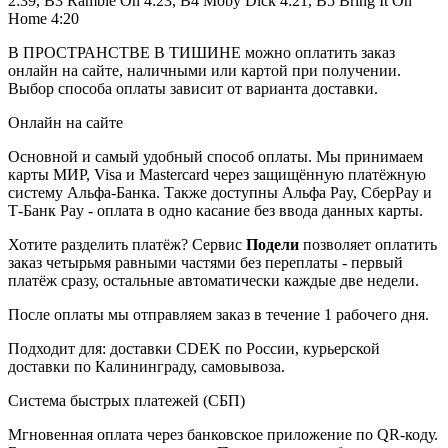
2:39, B3 Ramble On 4:23, B4 Moby Dick 4:21, B5 Bring It On
Home 4:20
В ПРОСТРАНСТВЕ В ТИШИНЕ можно оплатить заказ
онлайн на сайте, наличными или картой при получении.
Выбор способа оплаты зависит от варианта доставки.
Онлайн на сайте
Основной и самый удобный способ оплаты. Мы принимаем
карты МИР, Visa и Mastercard через защищённую платёжную
систему Альфа-Банка. Также доступны Альфа Pay, СберPay и
Т-Банк Pay - оплата в одно касание без ввода данных карты.
Хотите разделить платёж? Сервис
Подели
позволяет оплатить
заказ четырьмя равными частями без переплаты - первый
платёж сразу, остальные автоматически каждые две недели.
После оплаты мы отправляем заказ в течение 1 рабочего дня.
Подходит для: доставки CDEK по России, курьерской
доставки по Калининграду, самовывоза.
Система быстрых платежей (СБП)
Мгновенная оплата через банковское приложение по QR-коду.